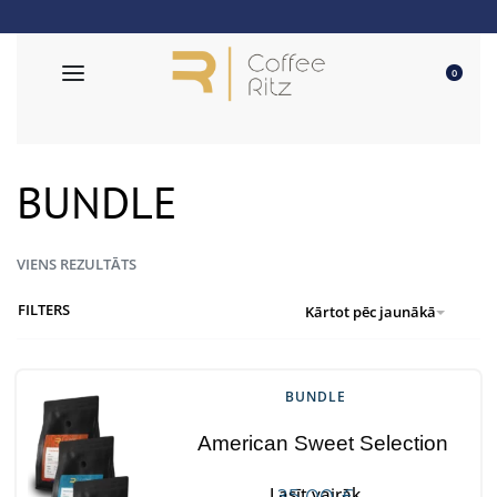
Bezmaksas piegāde pasūtījumiem no 50€
0
BUNDLE
VIENS REZULTĀTS
FILTERS
Kārtot pēc jaunākā
BUNDLE
American Sweet Selection
35,00
€
Lasīt vairāk