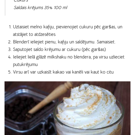
Saldais krējums 35% 100 ml
Uztaisiet melno kafiju, pievienojiet cukuru pēc garšas, un
atstājiet to atdzesēties
Blenderī ieliejiet pienu, kafiju un saldējumu. Samaisiet.
Saputojiet saldo krējumu ar cukuru (pēc garšas)
Ieliejiet lielā glāzē milkshaku no blendera, pa virsu uzlieciet
putukrējumu
Virsu arī var uzkaisīt kakao vai kanēli vai kaut ko citu