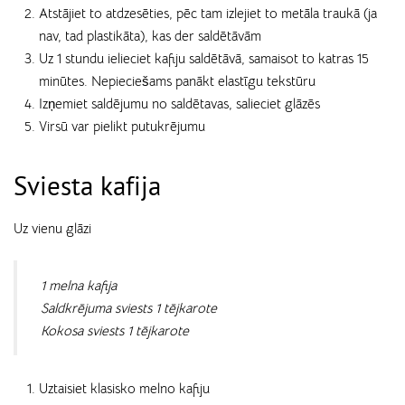
Atstājiet to atdzesēties, pēc tam izlejiet to metāla traukā (ja
nav, tad plastikāta), kas der saldētāvām
Uz 1 stundu ielieciet kafiju saldētāvā, samaisot to katras 15
minūtes. Nepieciešams panākt elastīgu tekstūru
Izņemiet saldējumu no saldētavas, salieciet glāzēs
Virsū var pielikt putukrējumu
Sviesta kafija
Uz vienu glāzi
1 melna kafija
Saldkrējuma sviests 1 tējkarote
Kokosa sviests 1 tējkarote
Uztaisiet klasisko melno kafiju