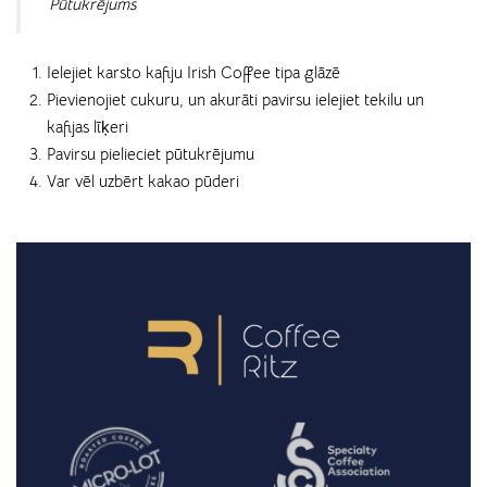
Pūtukrējums
Ielejiet karsto kafiju Irish Coffee tipa glāzē
Pievienojiet cukuru, un akurāti pavirsu ielejiet tekilu un
kafijas līķeri
Pavirsu pielieciet pūtukrējumu
Var vēl uzbērt kakao pūderi