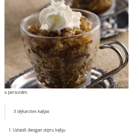
4 personām:
5 tējkarotes kafijas
Uztaisīt diezgan stipru kafiju