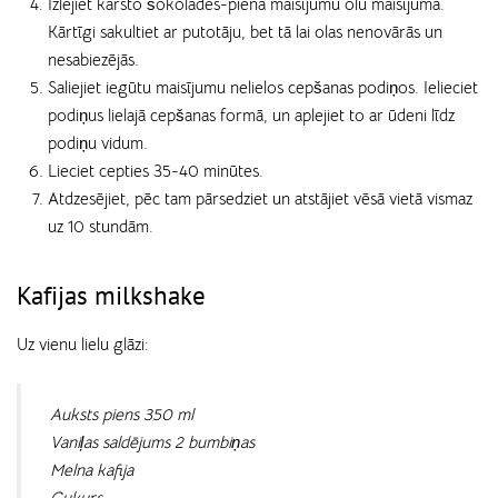
Izlejiet karsto šokolādes-piena maisījumu olu maisījumā.
Kārtīgi sakultiet ar putotāju, bet tā lai olas nenovārās un
nesabiezējās.
Saliejiet iegūtu maisījumu nelielos cepšanas podiņos. Ielieciet
podiņus lielajā cepšanas formā, un aplejiet to ar ūdeni līdz
podiņu vidum.
Lieciet cepties 35-40 minūtes.
Atdzesējiet, pēc tam pārsedziet un atstājiet vēsā vietā vismaz
uz 10 stundām.
Kafijas milkshake
Uz vienu lielu glāzi:
Auksts piens 350 ml
Vaniļas saldējums 2 bumbiņas
Melna kafija
Cukurs