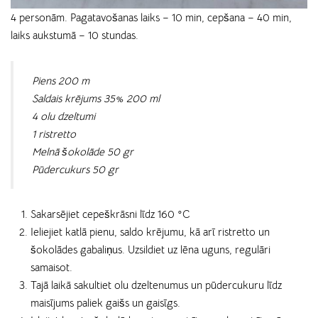
4 personām. Pagatavošanas laiks – 10 min, cepšana – 40 min,
laiks aukstumā – 10 stundas.
Piens 200 m
Saldais krējums 35% 200 ml
4 olu dzeltumi
1 ristretto
Melnā šokolāde 50 gr
Pūdercukurs 50 gr
Sakarsējiet cepeškrāsni līdz 160 °C
Ieliejiet katlā pienu, saldo krējumu, kā arī ristretto un
šokolādes gabaliņus. Uzsildiet uz lēna uguns, regulāri
samaisot.
Tajā laikā sakultiet olu dzeltenumus un pūdercukuru līdz
maisījums paliek gaišs un gaisīgs.