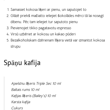
Samaisiet kokosa liķeri ar pienu, un saputojiet to
Glāzē priekš mačiatto ieliejiet šokolādes mērci tā lai nosegt
dibenu. Pēc tam ieliejiet tur saputoto pienu
Pievienojiet tikko pagatavotu espresso
Virsū uzbēriet ar kokosu un kakao pūderi
Bezalkoholiskam dzērienam līķera vietā var izmantot kokosa
sīrupu
Spāņu kafija
Apelsīnu līķeris Triple Sec 10 ml
Baltais rums 10 ml
Kafijas līķeris (Bailey’s) 10 ml
Karsta kafija
Cukurs