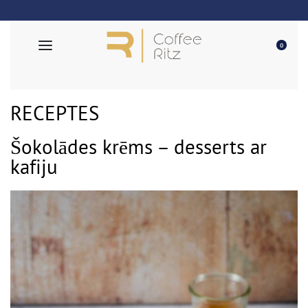
EU Piegāde
0
RECEPTES
Šokolādes krēms – desserts ar
kafiju