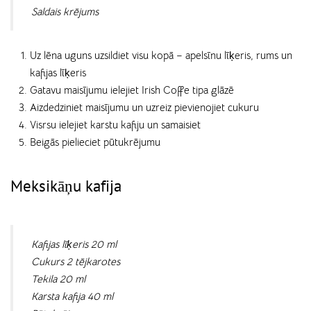
Saldais krējums
Uz lēna uguns uzsildiet visu kopā – apelsīnu līķeris, rums un
kafijas līķeris
Gatavu maisījumu ielejiet Irish Coffe tipa glāzē
Aizdedziniet maisījumu un uzreiz pievienojiet cukuru
Visrsu ielejiet karstu kafiju un samaisiet
Beigās pielieciet pūtukrējumu
Meksikāņu kafija
Kafijas līķeris 20 ml
Cukurs 2 tējkarotes
Tekila 20 ml
Karsta kafija 40 ml