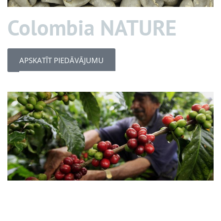
Colombia NATURE
APSKATĪT PIEDĀVĀJUMU