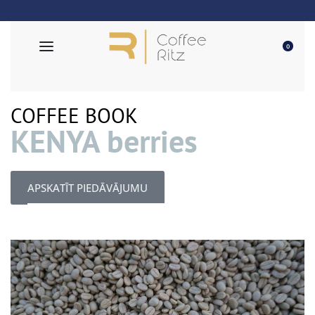
EU Piegāde
0
COFFEE BOOK
KENYA berries
APSKATĪT PIEDĀVĀJUMU