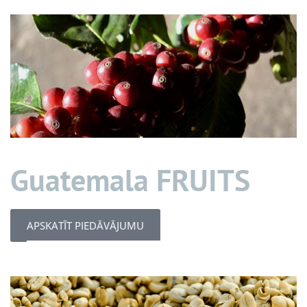
Guatemala FRUITS
APSKATĪT PIEDĀVĀJUMU