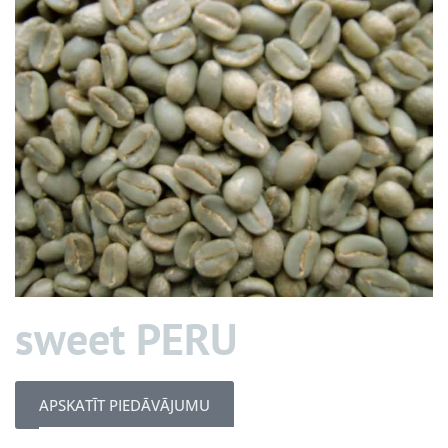
sweet PERU
APSKATĪT PIEDĀVĀJUMU