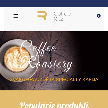
EU Piegāde
0
Coffee
Roastery
SVAIGI GRAUZDĒTA SPECIALTY KAFIJA
Populārie produkti