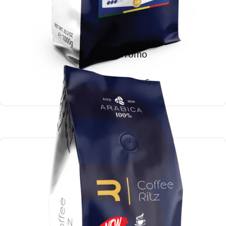
SINGLE ORIGIN
Ethiopia Oromo
GRAUZDĒJUMS: VIDĒJS
13,99
€
39,00
€
Izvēlieties