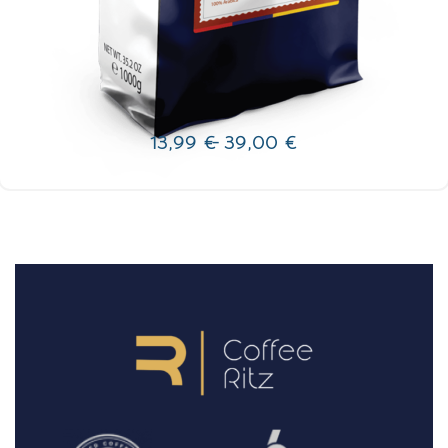
SINGLE ORIGIN
Colombia City
GRAUZDĒJUMS: GAIŠS
13,99
€
39,00
€
Izvēlieties