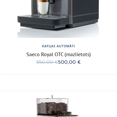
KAFIJAS AUTOMĀTI
Saeco Royal OTC (mazlietots)
550,00
€
500,00
€
Ielikt grozā