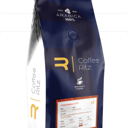
16,99
€
42,00
€
Izvēlieties