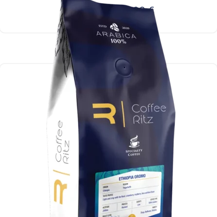
2550,00
€
2400,00
€
Ielikt grozā