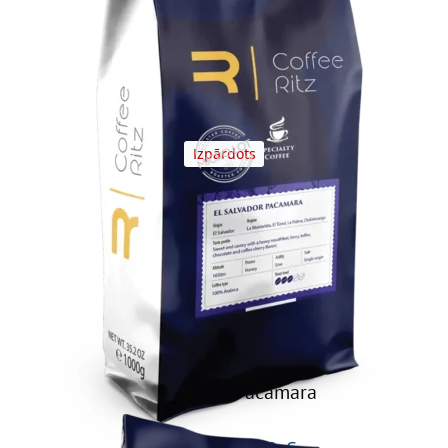
Izpārdots
MICROLOT
El Salvador Pacamara
GRAUZDĒJUMS: VIDĒJS