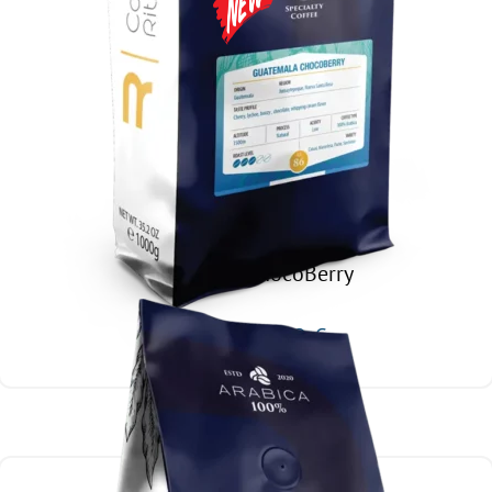
SINGLE ORIGIN
Guatemala ChocoBerry
GRAUZDĒJUMS: VIDĒJS
14,99
€
40,00
€
Izvēlieties