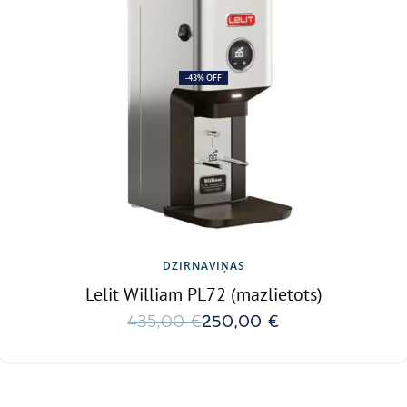
-43% OFF
DZIRNAVIŅAS
Lelit William PL72 (mazlietots)
435,00
€
250,00
€
Ielikt grozā