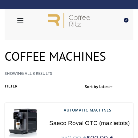
Free delivery for orders over 50€
0
COFFEE MACHINES
SHOWING ALL 3 RESULTS
FILTER
Sort by latest
AUTOMATIC MACHINES
Saeco Royal OTC (mazlietots)
550,00
€
500,00
€