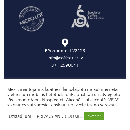
Bērzmente, LV2123
info@coffeeritz.lv
+371 25900411
Mēs izmantojam sīkdatnes, lai uzlabotu mūsu interneta
vietnes un mobilās lietotnes funkcionalitāti un atvieglotu
tās izmantošanu. Nospiediet “Akcepēt” lai akceptēt VISAS
sīkdatnes vai varēsiet apskatīt un izvēlēties no sarakstā.
Uzstādījumi
PRIVACY AND COOKIES
Akceptēt
© CoffeeRitz 2020-2026. All rights reserved.