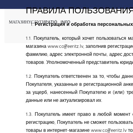
ПРАВИЛА ПОЛЬЗОВАНИ
Бесплатная доставка на заказы выше 50€
МАГАЗИН
УСЛУГИ
PATIO
INFO
Регистрация и обработка персональны
1.1. Покупатель, который хочет пользоваться 
магазина
www.coffeeritz.lv
, заполнив регистрац
фамилию, адрес электронной почты, адрес дос
товаров. Уполномоченный представитель юриди
1.2. Покупатель ответственен за то, чтобы д
Покупателя, указанные в регистрационной анкет
за ущерб, нанесенный Покупателю и (или) тр
данные или не актуализировал их.
1.3. Покупатель имеет право в любой момент
регистрацию, Покупатель не сможет пользоват
товары в интернет-магазине
www.coffeeritz.lv
то