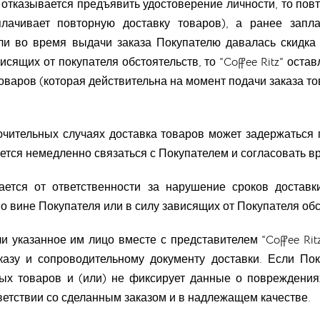
 отказывается предъявить удостоверение личности, то пов
плачивает повторную доставку товаров), а ранее зап
ли во время выдачи заказа Покупателю давалась скидка 
сящих от покупателя обстоятельств, то “Coffee Ritz” ост
варов (которая действительна на момент подачи заказа то
ключительных случаях доставка товаров может задержаться
язуется немедленно связаться с Покупателем и согласовать в
ждается от ответственности за нарушение сроков доста
 вине Покупателя или в силу зависящих от Покупателя обс
ли указанное им лицо вместе с представителем “Coffee Ri
казу и сопроводительному документу доставки. Если По
ных товаров и (или) не фиксирует данные о повреждения
тветствии со сделанным заказом и в надлежащем качестве.