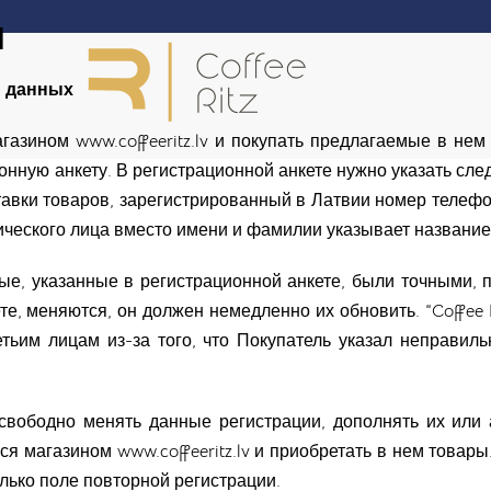
Я
х данных
магазином
www.coffeeritz.lv
и покупать предлагаемые в нем 
ионную анкету. В регистрационной анкете нужно указать с
тавки товаров, зарегистрированный в Латвии номер телефо
ческого лица вместо имени и фамилии указывает название
анные, указанные в регистрационной анкете, были точным
е, меняются, он должен немедленно их обновить. “Coffee R
етьим лицам из-за того, что Покупатель указал неправи
 свободно менять данные регистрации, дополнять их или
ься магазином
www.coffeeritz.lv
и приобретать в нем товары
лько поле повторной регистрации.