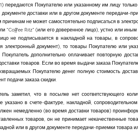
11) передаются Покупателю или указанному им лицу только
 документе доставки или в другом документе передачи-при
м причинам не может самостоятельно подписаться в электр
и “Coffee Ritz” (или его доверенное лицо), устно или ин
лицо не подписывается в накладной на товары, в сопров
я электронный документ), то товары Покупателю или ука
а Покупатель дополнительно оплачивает повторную доста
ставки товаров. Если во время выдачи заказа Покупателю 
 возвращаемых Покупателю денег полную стоимость достав
нт подачи заказа скидки.
тель заметил, что в посылке нет соответствующего кол
е указано в счете-фактуре, накладной, сопроводительно
лжен немедленно (во время доставки товаров) проинформир
тавленных товаров, он не принимает некачественные това
ладной или в другом документе передачи-приемки товара ил