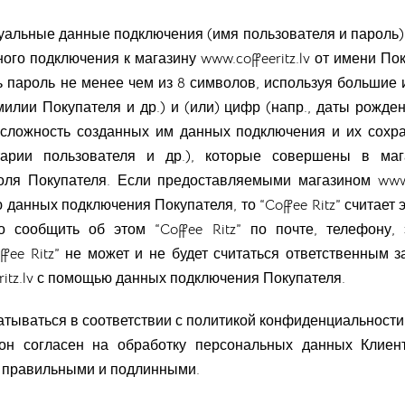
дуальные данные подключения (имя пользователя и пароль) 
нного подключения к магазину
www.coffeeritz.lv
от имени Пок
 пароль не менее чем из 8 символов, используя большие 
илии Покупателя и др.) и (или) цифр (напр., даты рожден
а сложность созданных им данных подключения и их сохра
тарии пользователя и др.), которые совершены в ма
оля Покупателя. Если предоставляемыми магазином
www.
данных подключения Покупателя, то “Coffee Ritz” считает 
сообщить об этом “Coffee Ritz” по почте, телефону,
offee Ritz” не может и не будет считаться ответственным
ritz.lv с помощью данных подключения Покупателя.
атываться в соответствии с политикой конфиденциальности 
что он согласен на обработку персональных данных Клие
 правильными и подлинными.